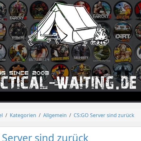
el
Kategorien
Allgemein
CS:GO Server sind zurück
Server sind zurück