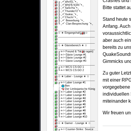
Crashes und I
╔ ¸.•'´dAn!EL`'•.¸
╠ ¸.•'´Wh0'$ N3Xt`'•.¸
Bitte statte
╠ ¸.•'´SaScHa`'•.¸
╠ ¸.•'´Thunder72`'•.¸
╠ ¸.•'´Yookie.`'•.¸
╠ ¸.•'´Chucki`'•.¸
Stand heute s
╠ ¸.•'´ Bewerbung `'•.¸
╚ ¸.•'´ Clan-Besprechung `'•.¸
Anfang. Auch 
_________________________
voraussichtli
✩ ✬ Eingangshalle ✬ ✩
_________________________
aber auch ein
_________________________
✩ ✬ Gästebereich ✬ ✩
bereits zu u
_________________________
╔ ¤-> Freund & Tฝc (Fragen)
QuakeSounds,
╠ ¤-> Gäste Lounge #1
╠ ¤-> Gäste Lounge #2
Gimmicks und
╚ ¤-> Gäste Lounge #3
_________________________
╔ ¤-> WCS CS:GO 1
╚ ¤-> WCS CS:GO 2
Zu guter Letz
_________________________
✩ ✬ Laber - Lounge ✬ ✩
mit einer RPG
_________________________
╔ ¤-> Laber Lounge #1
Ben
vorgegebene K
Der Limbojanische König
╠ ¤-> Laber Lounge #2
individuellen
╠ ¤-> Laber Lounge #3
╠ ¤-> Laber Lounge #4
miteinander k
╠ ¤-> Laber Lounge #5
╠ ¤-> Laber Lounge #6
╠ ¤-> Laber Lounge #7
╠ ¤-> Laber Lounge #8
Wir freuen un
╠ ¤-> Laber Lounge #9
╚ ¤-> Laber Lounge #10
_________________________
✩ ✬ Gamer - Lounge ✬ ✩
_________________________
╔ ¤-> Counter-Strike: Source