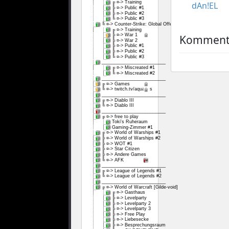
╔ ¤-> Training
dAn!EL
╠ ¤-> Public #1
╠ ¤-> Public #2
╚ ¤-> Public #3
╚ ¤-> Counter-Strike: Global Offensive
╔ ¤-> Training
╠ ¤-> War 1
Kommenta
╠ ¤-> War 2
╠ ¤-> Public #1
╠ ¤-> Public #2
╚ ¤-> Public #3
_________________________
╔ ¤-> Miscreated #1
╚ ¤-> Miscreated #2
_________________________
╔ ¤-> Games
╚ ¤-> twitch.tv/aquarixs
_________________________
╔ ¤-> Diablo III
╚ ¤-> Diablo III
_________________________
╔ ¤-> free to play
Toki's Ruheraum
Gaming-Zimmer #1
╔ ¤-> World of Warships #1
╠ ¤-> World of Warships #2
╠ ¤-> WOT #1
╠ ¤-> Star Citizen
╠ ¤-> Andere Games
╚ ¤-> AFK
_________________________
╔ ¤-> League of Legends #1
╚ ¤-> League of Legends #2
_________________________
╔ ¤-> World of Warcraft [Gilde-void]
╔ ¤-> Gasthaus
╠ ¤-> Levelparty
╠ ¤-> Levelparty 2
╠ ¤-> Levelparty 3
╠ ¤-> Free Play
╠ ¤-> Liebesecke
╠ ¤-> Besprechungsraum