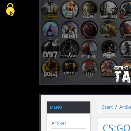
Cookie-Einstellungen
vorheriges
Start
Artik
MENÜ
Artikel
CS:GO 