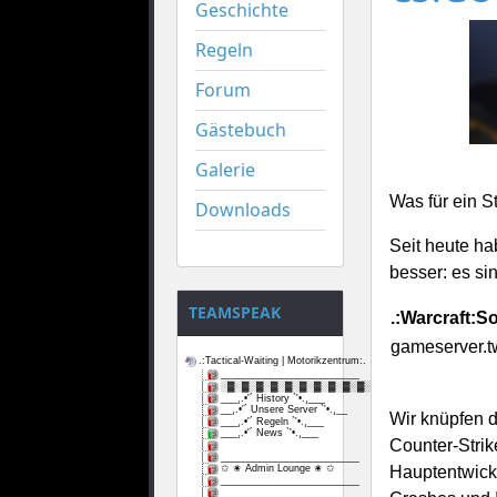
Geschichte
Regeln
Forum
Gästebuch
Galerie
Was für ein St
Downloads
Seit heute ha
besser: es si
TEAMSPEAK
.:Warcraft:So
gameserver.t
.:Tactical-Waiting | Motorikzentrum:.
_________________________
░▓░▓░▓░▓░▓░▓░▓░▓░▓░▓░▓
___¸.•'´ History `'•.¸___
__¸.•'´ Unsere Server `'•.¸__
Wir knüpfen d
___¸.•'´ Regeln `'•.¸___
___¸.•'´ News `'•.¸___
Counter-Stri
_________________________
✩ ✬ Admin Lounge ✬ ✩
Hauptentwick
_________________________