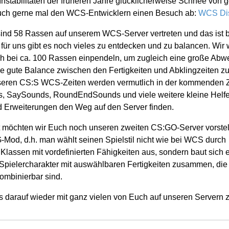
nstabilitäten der früheren Jahre glücklicherweise Schnee von g
t auch gerne mal den WCS-Entwicklern einen Besuch ab:
WCS Di
ind 58 Rassen auf unserem WCS-Server vertreten und das ist b
für uns gibt es noch vieles zu entdecken und zu balancen. Wir
ch bei ca. 100 Rassen einpendeln, um zugleich eine große Abw
e gute Balance zwischen den Fertigkeiten und Abklingzeiten zu
nseren CS:S WCS-Zeiten werden vermutlich in der kommenden Z
 SaySounds, RoundEndSounds und viele weitere kleine Helfer
 Erweiterungen den Weg auf den Server finden.
t möchten wir Euch noch unseren zweiten CS:GO-Server vorstell
-Mod, d.h. man wählt seinen Spielstil nicht wie bei WCS durch
lassen mit vordefinierten Fähigkeiten aus, sondern baut sich 
 Spielercharakter mit auswählbaren Fertigkeiten zusammen, die 
ombinierbar sind.
s darauf wieder mit ganz vielen von Euch auf unseren Servern z