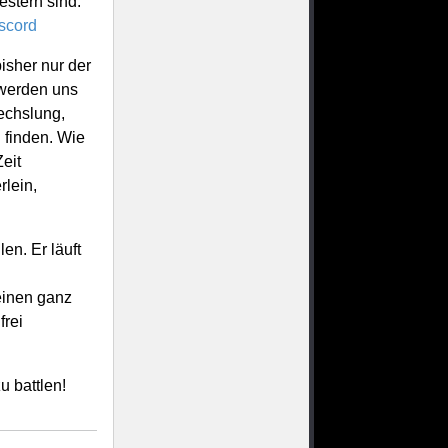
estern sind.
scord
isher nur der
 werden uns
echslung,
 finden. Wie
eit
lein,
en. Er läuft
einen ganz
frei
u battlen!