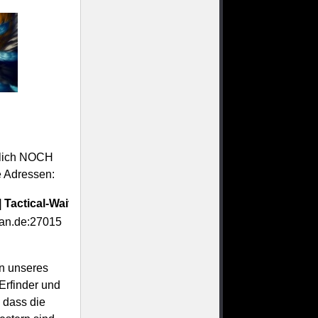
ntlich NOCH
ie Adressen:
Tactical-Waiting.de | [RPG]:.
lan.de:27015
on unseres
Erfinder und
 dass die