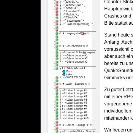
Counter-Stri
╔ ¸.•'´dAn!EL`'•.¸
╠ ¸.•'´Wh0'$ N3Xt`'•.¸
Hauptentwick
╠ ¸.•'´SaScHa`'•.¸
╠ ¸.•'´Thunder72`'•.¸
╠ ¸.•'´Yookie.`'•.¸
Crashes und I
╠ ¸.•'´Chucki`'•.¸
╠ ¸.•'´ Bewerbung `'•.¸
Bitte statte
╚ ¸.•'´ Clan-Besprechung `'•.¸
_________________________
✩ ✬ Eingangshalle ✬ ✩
Stand heute s
_________________________
Anfang. Auch 
_________________________
✩ ✬ Gästebereich ✬ ✩
voraussichtli
_________________________
╔ ¤-> Freund & Tฝc (Fragen)
aber auch ein
╠ ¤-> Gäste Lounge #1
╠ ¤-> Gäste Lounge #2
╚ ¤-> Gäste Lounge #3
bereits zu u
_________________________
╔ ¤-> WCS CS:GO 1
QuakeSounds,
Rozi
zaky
Gimmicks und
╚ ¤-> WCS CS:GO 2
_________________________
✩ ✬ Laber - Lounge ✬ ✩
_________________________
Zu guter Letz
╔ ¤-> Laber Lounge #1
╠ ¤-> Laber Lounge #2
mit einer RPG
╠ ¤-> Laber Lounge #3
╠ ¤-> Laber Lounge #4
╠ ¤-> Laber Lounge #5
vorgegebene K
╠ ¤-> Laber Lounge #6
╠ ¤-> Laber Lounge #7
individuellen
╠ ¤-> Laber Lounge #8
╠ ¤-> Laber Lounge #9
miteinander k
╚ ¤-> Laber Lounge #10
_________________________
✩ ✬ Gamer - Lounge ✬ ✩
_________________________
Wir freuen un
╔ ¤-> Counter-Strike: Source