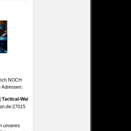
ntlich NOCH
ie Adressen:
Tactical-Waiting.de | [RPG]:.
lan.de:27015
on unseres