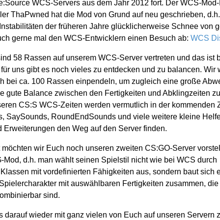
ke:Source WCS-Servers aus dem Jahr 2012 fort. Der WCS-Mod-
ler ThaPwned hat die Mod von Grund auf neu geschrieben, d.h.
nstabilitäten der früheren Jahre glücklicherweise Schnee von g
t auch gerne mal den WCS-Entwicklern einen Besuch ab:
WCS Di
ind 58 Rassen auf unserem WCS-Server vertreten und das ist b
für uns gibt es noch vieles zu entdecken und zu balancen. Wir
ch bei ca. 100 Rassen einpendeln, um zugleich eine große Abw
e gute Balance zwischen den Fertigkeiten und Abklingzeiten zu
nseren CS:S WCS-Zeiten werden vermutlich in der kommenden Z
 SaySounds, RoundEndSounds und viele weitere kleine Helfer
 Erweiterungen den Weg auf den Server finden.
t möchten wir Euch noch unseren zweiten CS:GO-Server vorstell
-Mod, d.h. man wählt seinen Spielstil nicht wie bei WCS durch
lassen mit vordefinierten Fähigkeiten aus, sondern baut sich 
 Spielercharakter mit auswählbaren Fertigkeiten zusammen, die 
ombinierbar sind.
s darauf wieder mit ganz vielen von Euch auf unseren Servern z