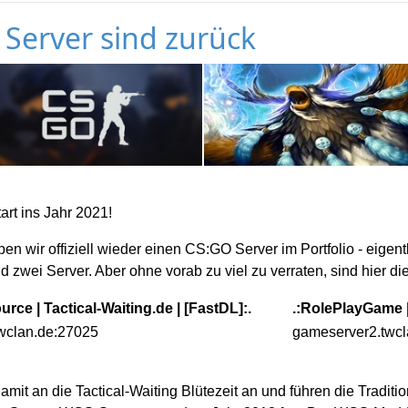
Server sind zurück
art ins Jahr 2021!
ben wir offiziell wieder einen CS:GO Server im Portfolio - eige
nd zwei Server. Aber ohne vorab zu viel zu verraten, sind hier d
urce | Tactical-Waiting.de | [FastDL]:.
.:RolePlayGame | 
wclan.de:27025
gameserver2.twc
amit an die Tactical-Waiting Blütezeit an und führen die Traditi