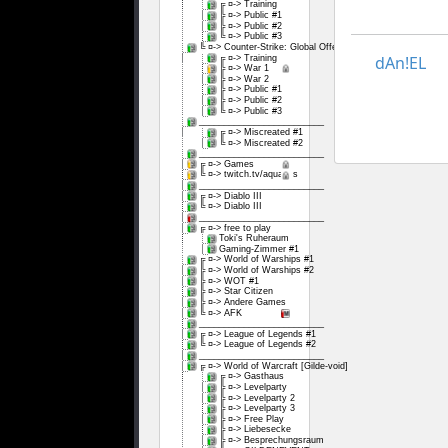
╔ ¤-> Training
╠ ¤-> Public #1
╠ ¤-> Public #2
╚ ¤-> Public #3
╚ ¤-> Counter-Strike: Global Offensive
dAn!EL
╔ ¤-> Training
╠ ¤-> War 1
╠ ¤-> War 2
╠ ¤-> Public #1
╠ ¤-> Public #2
╚ ¤-> Public #3
_________________________
╔ ¤-> Miscreated #1
╚ ¤-> Miscreated #2
_________________________
╔ ¤-> Games
╚ ¤-> twitch.tv/aquarixs
_________________________
╔ ¤-> Diablo III
╚ ¤-> Diablo III
_________________________
╔ ¤-> free to play
Toki's Ruheraum
Gaming-Zimmer #1
╔ ¤-> World of Warships #1
╠ ¤-> World of Warships #2
╠ ¤-> WOT #1
╠ ¤-> Star Citizen
╠ ¤-> Andere Games
╚ ¤-> AFK
_________________________
╔ ¤-> League of Legends #1
╚ ¤-> League of Legends #2
_________________________
╔ ¤-> World of Warcraft [Gilde-void]
╔ ¤-> Gasthaus
╠ ¤-> Levelparty
╠ ¤-> Levelparty 2
╠ ¤-> Levelparty 3
╠ ¤-> Free Play
╠ ¤-> Liebesecke
╠ ¤-> Besprechungsraum