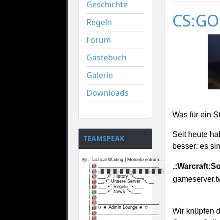
Geschichte
CS:GO 
Regeln
Forum
Gästebuch
Galerie
Downloads
Was für ein St
Seit heute ha
TEAMSPEAK
besser: es si
.:Tactical-Waiting | Motorikzentrum:.
.:Warcraft:So
_________________________
░▓░▓░▓░▓░▓░▓░▓░▓░▓░▓░▓
___¸.•'´ History `'•.¸___
gameserver.t
__¸.•'´ Unsere Server `'•.¸__
___¸.•'´ Regeln `'•.¸___
___¸.•'´ News `'•.¸___
_________________________
✩ ✬ Admin Lounge ✬ ✩
Wir knüpfen d
_________________________