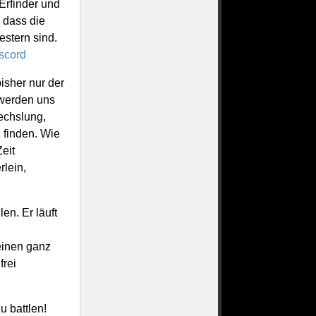
Erfinder und
 dass die
estern sind.
scord
isher nur der
 werden uns
echslung,
 finden. Wie
eit
lein,
en. Er läuft
einen ganz
frei
u battlen!